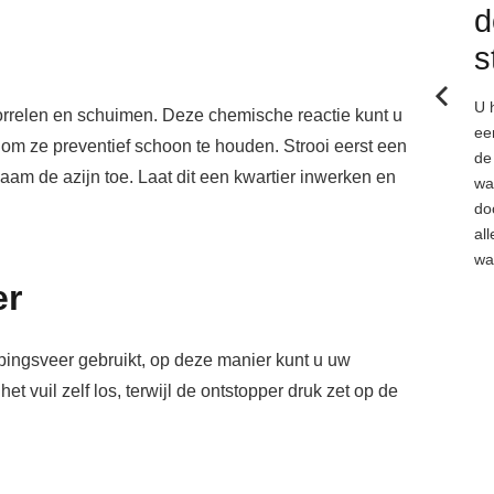
d
s
U 
orrelen en schuimen. Deze chemische reactie kunt u
ee
om ze preventief schoon te houden. Strooi eerst een
de
am de azijn toe. Laat dit een kwartier inwerken en
wa
do
al
wa
er
pingsveer gebruikt, op deze manier kunt u uw
et vuil zelf los, terwijl de ontstopper druk zet op de