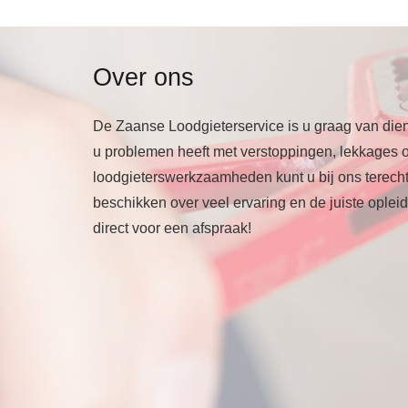
Over ons
De Zaanse Loodgieterservice is u graag van dien
u problemen heeft met verstoppingen, lekkages of 
loodgieterswerkzaamheden kunt u bij ons terec
beschikken over veel ervaring en de juiste oplei
direct voor een afspraak!