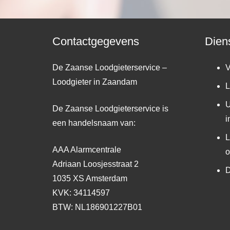
Contactgegevens
Dien
De Zaanse Loodgieterservice –
V
Loodgieter in Zaandam
L
U
De Zaanse Loodgieterservice is
i
een handelsnaam van:
L
AAA Alarmcentrale
o
Adriaan Loosjesstraat 2
D
1035 XS Amsterdam
KVK: 34114597
BTW: NL186901227B01