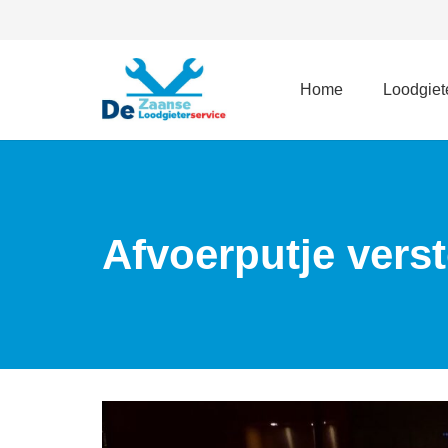
Home
Loodgiete
Afvoerputje vers