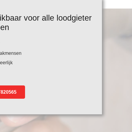
ikbaar voor alle loodgieter
den
 vakmensen
eerlijk
-7820565