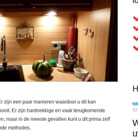
l
H
Er zijn een paar manieren waardoor u dit kan
N
22
nooit. Er zijn hardnekkige en vaak terugkomende
, maar in de meeste gevallen kunt u dit prima zelf
W
ande methodes.
u