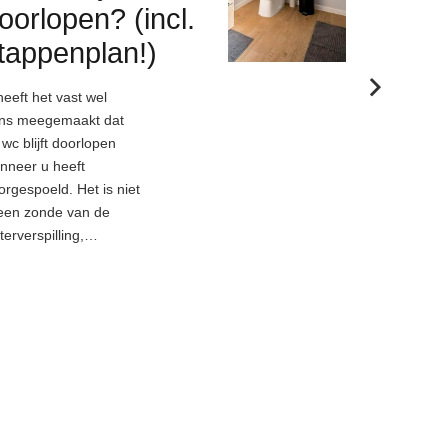
oorlopen? (incl.
Vochtplekken v
tappenplan!)
voor veel huis
een grote ergern
heeft het vast wel
Mede door het fe
ns meegemaakt dat
de vochtplekke
 wc blijft doorlopen
samengaan met
nneer u heeft
problemen gere
orgespoeld. Het is niet
aan lekkages.
leen zonde van de
terverspilling,…