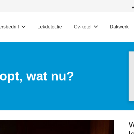
rsbedrijf
Lekdetectie
Cv-ketel
Dakwerk
topt, wat nu?
W