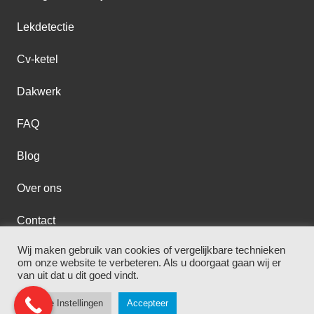
Lekdetectie
Cv-ketel
Dakwerk
FAQ
Blog
Over ons
Contact
Wij maken gebruik van cookies of vergelijkbare technieken
om onze website te verbeteren. Als u doorgaat gaan wij er
Loodgieter Zaandam
–
Disclaimer
–
Privacybeleid
van uit dat u dit goed vindt.
Cookie Instellingen
Accepteer
© Copyright
2026