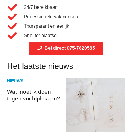
24/7 bereikbaar
Professionele vakmensen
Transparant en eerlijk
Snel ter plaatse
Bel direct 075-7820565
Het laatste nieuws
NIEUWS
NI
Wat moet ik doen
Le
tegen vochtplekken?
ba
en