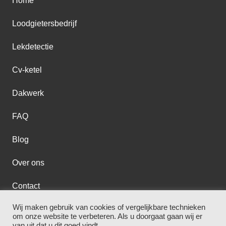
Home
Loodgietersbedrijf
Lekdetectie
Cv-ketel
Dakwerk
FAQ
Blog
Over ons
Contact
Wij maken gebruik van cookies of vergelijkbare technieken
om onze website te verbeteren. Als u doorgaat gaan wij er
Loodgieter Zaandam
–
Disclaimer
–
Privacybeleid
van uit dat u dit goed vindt.